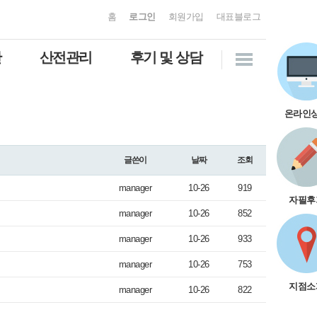
홈
로그인
회원가입
대표블로그
만
산전관리
후기 및 상담
온라인
글쓴이
날짜
조회
manager
10-26
919
자필후
manager
10-26
852
manager
10-26
933
manager
10-26
753
지점소
manager
10-26
822