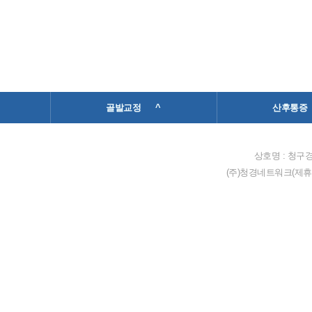
골발교정 ^
산후통증
상호명 : 청구경
(주)청경네트워크(제휴 및 가맹점문의