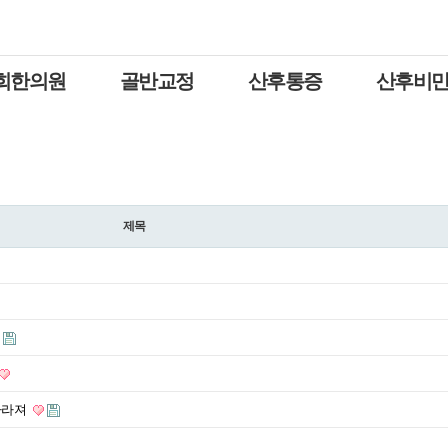
희한의원
골반교정
산후통증
산후비
제목
사라져