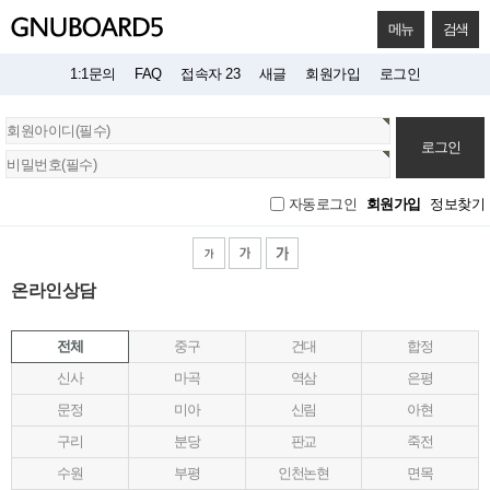
메뉴
검색
1:1문의
FAQ
접속자 23
새글
회원가입
로그인
회
원
로
그
회원가입
정보찾기
자동로그인
인
온라인상담
전체
중구
건대
합정
신사
마곡
역삼
은평
문정
미아
신림
아현
구리
분당
판교
죽전
수원
부평
인천논현
면목